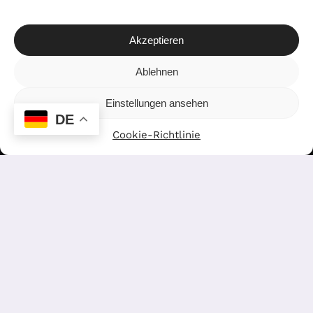
Akzeptieren
Ablehnen
AGB
Imprerssum
Datenschutz
Widerrufsbelehrung
Cookie-Richtlinie (EU)
Einstellungen ansehen
DE
Cookie-Richtlinie
Abonnieren Sie unseren Newsletter
Abonnieren