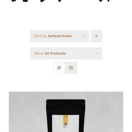
Sort by
Default Order
Show
24 Products
ADD TO CART
/